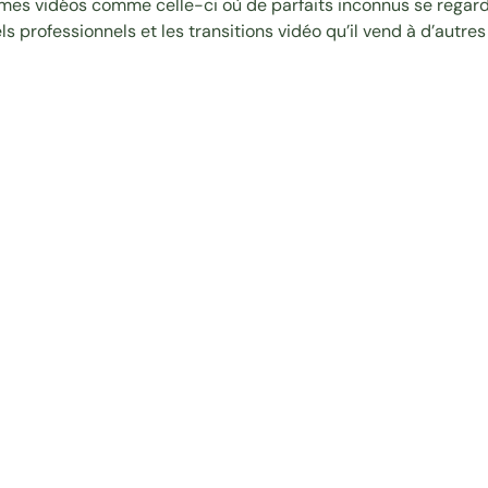
blimes vidéos comme
celle-ci
où de parfaits inconnus se regar
els professionnels
et les transitions vidéo qu’il vend à d’autre