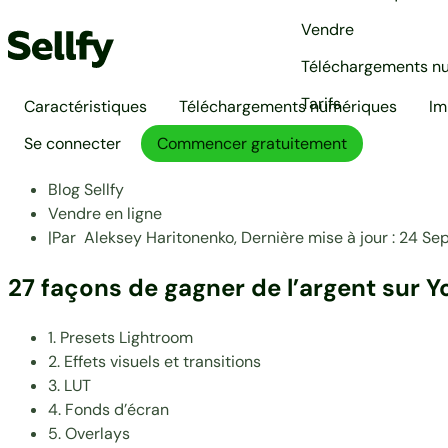
Vendre
Téléchargements n
Tarifs
Caractéristiques
Téléchargements numériques
Im
Se connecter
Commencer gratuitement
Blog Sellfy
Vendre en ligne
|
Par
Aleksey Haritonenko,
Dernière mise à jour :
24 Sep
27 façons de gagner de l’argent sur 
1. Presets Lightroom
2. Effets visuels et transitions
3. LUT
4. Fonds d’écran
5. Overlays