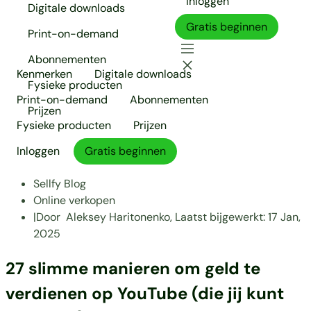
Inloggen
Digitale downloads
Gratis beginnen
Print-on-demand
Abonnementen
Kenmerken
Digitale downloads
Fysieke producten
Print-on-demand
Abonnementen
Prijzen
Fysieke producten
Prijzen
Inloggen
Gratis beginnen
Sellfy Blog
Online verkopen
|
Door
Aleksey Haritonenko,
Laatst bijgewerkt:
17 Jan,
2025
27 slimme manieren om geld te
verdienen op YouTube (die jij kunt