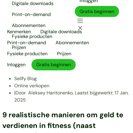
Inloggen
Digitale downloads
Gratis beginnen
Print-on-demand
Abonnementen
Kenmerken
Digitale downloads
Fysieke producten
Print-on-demand
Abonnementen
Prijzen
Fysieke producten
Prijzen
Inloggen
Gratis beginnen
Sellfy Blog
Online verkopen
|
Door
Aleksey Haritonenko,
Laatst bijgewerkt:
17 Jan,
2025
9 realistische manieren om geld te
verdienen in fitness (naast