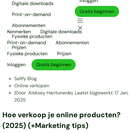
Inloggen
Digitale downloads
Gratis beginnen
Print-on-demand
Abonnementen
Kenmerken
Digitale downloads
Fysieke producten
Print-on-demand
Abonnementen
Prijzen
Fysieke producten
Prijzen
Inloggen
Gratis beginnen
Sellfy Blog
Online verkopen
|
Door
Aleksey Haritonenko,
Laatst bijgewerkt:
17 Jan,
2025
Hoe verkoop je online producten?
(2025) (+Marketing tips)