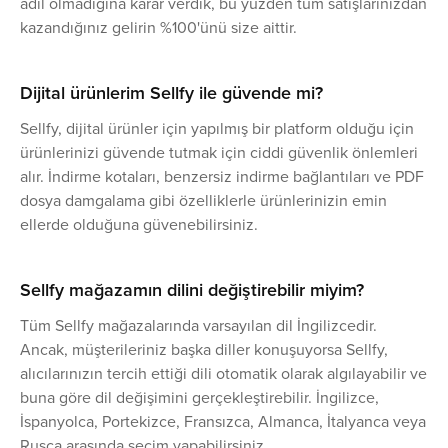
adil olmadığına karar verdik, bu yüzden tüm satışlarınızdan
kazandığınız gelirin %100'ünü size aittir.
Dijital ürünlerim Sellfy ile güvende mi?
Sellfy, dijital ürünler için yapılmış bir platform olduğu için
ürünlerinizi güvende tutmak için ciddi güvenlik önlemleri
alır. İndirme kotaları, benzersiz indirme bağlantıları ve PDF
dosya damgalama gibi özelliklerle ürünlerinizin emin
ellerde olduğuna güvenebilirsiniz.
Sellfy mağazamın dilini değiştirebilir miyim?
Tüm Sellfy mağazalarında varsayılan dil İngilizcedir.
Ancak, müşterileriniz başka diller konuşuyorsa Sellfy,
alıcılarınızın tercih ettiği dili otomatik olarak algılayabilir ve
buna göre dil değişimini gerçekleştirebilir. İngilizce,
İspanyolca, Portekizce, Fransızca, Almanca, İtalyanca veya
Rusça arasında seçim yapabilirsiniz.