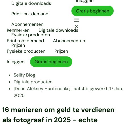
Inloggen
Digitale downloads
Gratis beginnen
Print-on-demand
Abonnementen
Kenmerken
Digitale downloads
Fysieke producten
Print-on-demand
Abonnementen
Prijzen
Fysieke producten
Prijzen
Inloggen
Gratis beginnen
Sellfy Blog
Digitale producten
|
Door
Aleksey Haritonenko,
Laatst bijgewerkt:
17 Jan,
2025
16 manieren om geld te verdienen
als fotograaf in 2025 - echte