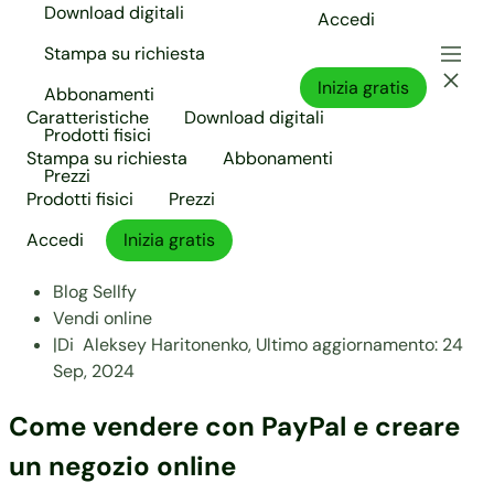
Download digitali
Accedi
Stampa su richiesta
Inizia gratis
Abbonamenti
Caratteristiche
Download digitali
Prodotti fisici
Stampa su richiesta
Abbonamenti
Prezzi
Prodotti fisici
Prezzi
Accedi
Inizia gratis
Blog Sellfy
Vendi online
|
Di
Aleksey Haritonenko,
Ultimo aggiornamento:
24
Sep, 2024
Come vendere con PayPal e creare
un negozio online