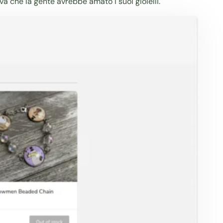
 che la gente avrebbe amato i suoi gioielli.