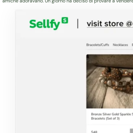
amiche adoravano. Un giorno ha deciso di provare a vendere 