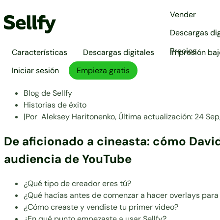
Vender
Descargas dig
Precios
Características
Descargas digitales
Impresión ba
Iniciar sesión
Empieza gratis
Blog de Sellfy
Historias de éxito
|
Por
Aleksey Haritonenko,
Última actualización:
24 Sep
De aficionado a cineasta: cómo David
audiencia de YouTube
¿Qué tipo de creador eres tú?
¿Qué hacías antes de comenzar a hacer overlays para 
¿Cómo creaste y vendiste tu primer video?
¿En qué punto empezaste a usar Sellfy?