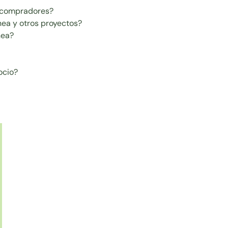
n compradores?
nea y otros proyectos?
nea?
ocio?