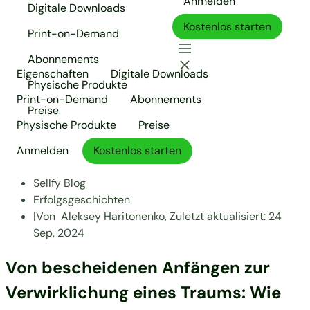
Anmelden
Digitale Downloads
Kostenlos starten
Print-on-Demand
Abonnements
Eigenschaften
Digitale Downloads
Physische Produkte
Print-on-Demand
Abonnements
Preise
Physische Produkte
Preise
Anmelden
Kostenlos starten
Sellfy Blog
Erfolgsgeschichten
|
Von
Aleksey Haritonenko,
Zuletzt aktualisiert:
24
Sep, 2024
Von bescheidenen Anfängen zur
Verwirklichung eines Traums: Wie