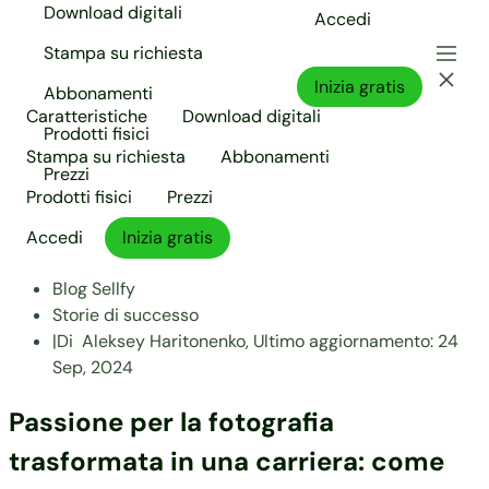
Download digitali
Accedi
Stampa su richiesta
Inizia gratis
Abbonamenti
Caratteristiche
Download digitali
Prodotti fisici
Stampa su richiesta
Abbonamenti
Prezzi
Prodotti fisici
Prezzi
Accedi
Inizia gratis
Blog Sellfy
Storie di successo
|
Di
Aleksey Haritonenko,
Ultimo aggiornamento:
24
Sep, 2024
Passione per la fotografia
trasformata in una carriera: come