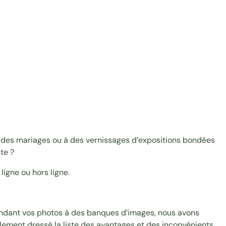
à des mariages ou à des vernissages d’expositions bondées
te ?
igne ou hors ligne.
ndant vos photos à des banques d’images, nous avons
alement dressé la liste des avantages et des inconvénients