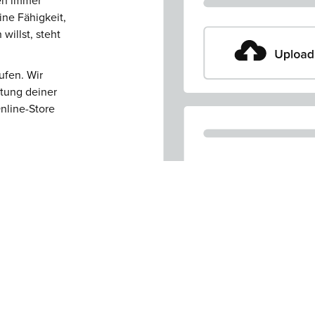
len immer
ne Fähigkeit,
willst, steht
ufen. Wir
ktung deiner
nline-Store