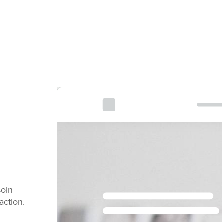
soin
action.